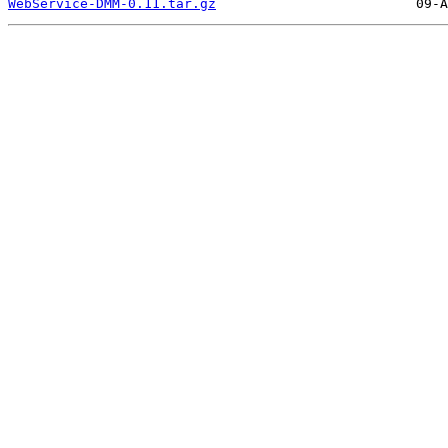
WebService-DMM-0.11.tar.gz