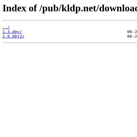
Index of /pub/kldp.net/down
../
1.3.dev/
2.0.0bt3/