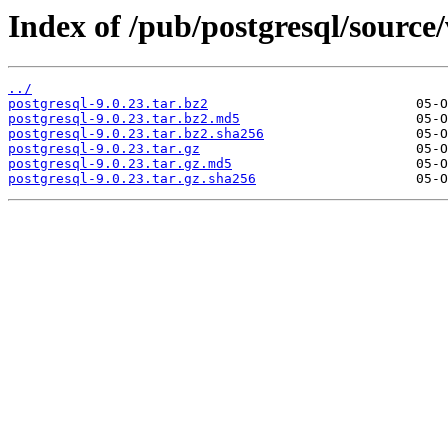
Index of /pub/postgresql/source/
../
postgresql-9.0.23.tar.bz2
postgresql-9.0.23.tar.bz2.md5
postgresql-9.0.23.tar.bz2.sha256
postgresql-9.0.23.tar.gz
postgresql-9.0.23.tar.gz.md5
postgresql-9.0.23.tar.gz.sha256