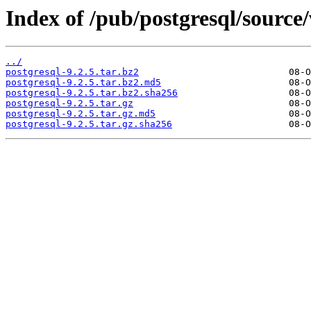
Index of /pub/postgresql/source/
../
postgresql-9.2.5.tar.bz2
postgresql-9.2.5.tar.bz2.md5
postgresql-9.2.5.tar.bz2.sha256
postgresql-9.2.5.tar.gz
postgresql-9.2.5.tar.gz.md5
postgresql-9.2.5.tar.gz.sha256