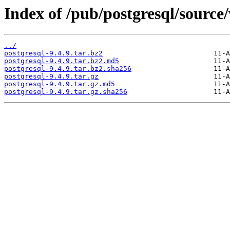
Index of /pub/postgresql/source/
../
postgresql-9.4.9.tar.bz2
postgresql-9.4.9.tar.bz2.md5
postgresql-9.4.9.tar.bz2.sha256
postgresql-9.4.9.tar.gz
postgresql-9.4.9.tar.gz.md5
postgresql-9.4.9.tar.gz.sha256