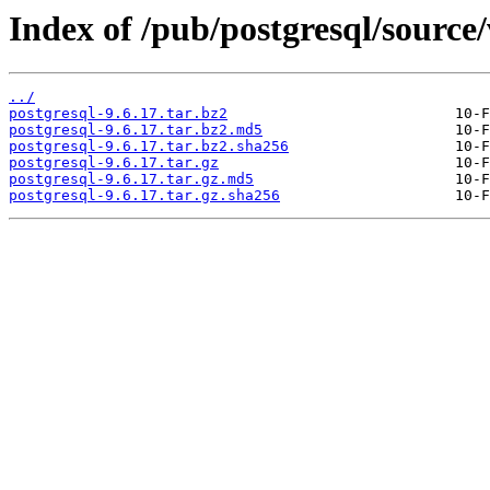
Index of /pub/postgresql/source/
../
postgresql-9.6.17.tar.bz2
postgresql-9.6.17.tar.bz2.md5
postgresql-9.6.17.tar.bz2.sha256
postgresql-9.6.17.tar.gz
postgresql-9.6.17.tar.gz.md5
postgresql-9.6.17.tar.gz.sha256